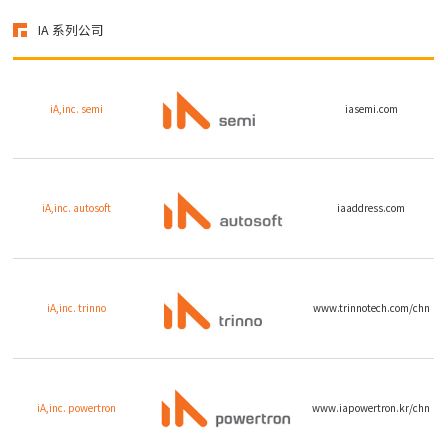
IA 系列公司
iA,inc. semi
iasemi.com
iA,inc. autosoft
iaaddress.com
iA,inc. trinno
www.trinnotech.com/chn
iA,inc. powertron
www.iapowertron.kr/chn